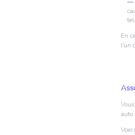
cau
tel
En ca
l'un 
Assu
Vous
auto 
Voici