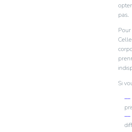
opte
pas.
Pour 
Celle
corp
pren
indis
Si vo
pr
dif