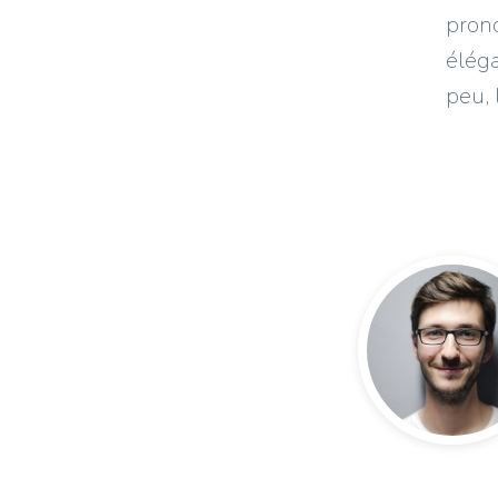
prono
élég
peu, 