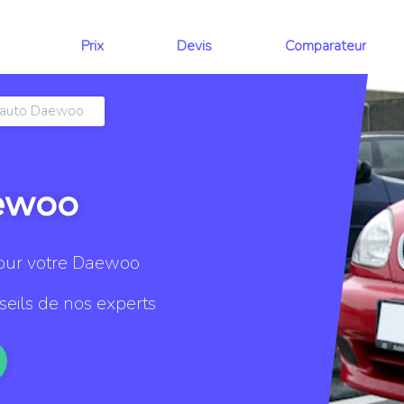
Prix
Devis
Comparateur
 auto Daewoo
ewoo
pour votre Daewoo
eils de nos experts