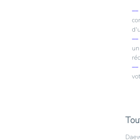
co
d'
un
ré
vot
Tou
Daew