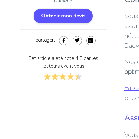
Daewoo
Vous 
Obtenir mon devis
assu
néce
partager:
Daew
Cet article a été noté 4.5 par les
Nos e
lecteurs avant vous
opti
Faite
plus 
Assu
Vous