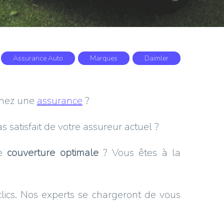
Assurance Auto
Marques
Daimler
chez une
assurance
?
 satisfait de votre assureur actuel ?
ne
couverture optimale
? Vous êtes à la
?
lics. Nos experts se chargeront de vous