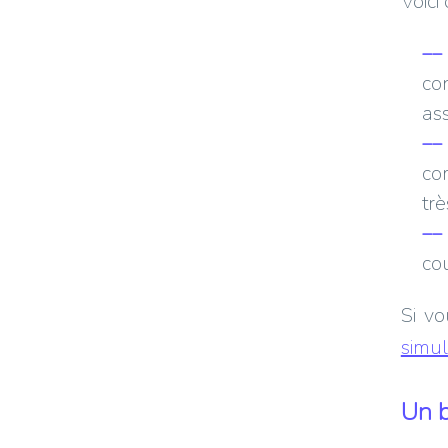
Voici
co
as
co
tr
co
Si v
simul
Un b