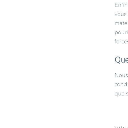
Enfin
vous
maté
pourr
force
Que
Nous 
condu
que s