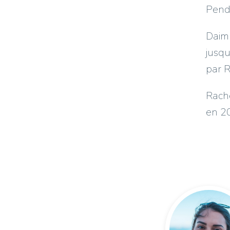
Penda
Daim
jusqu
par R
Rache
en 2