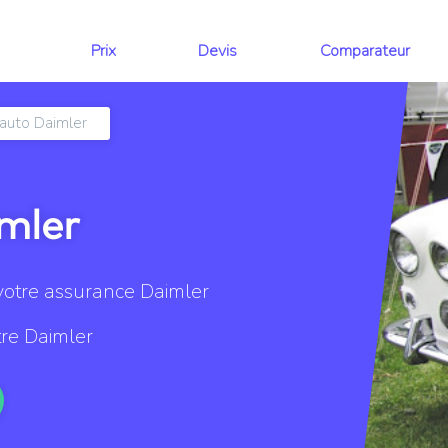
Prix
Devis
Comparateur
auto Daimler
mler
votre assurance Daimler
tre Daimler