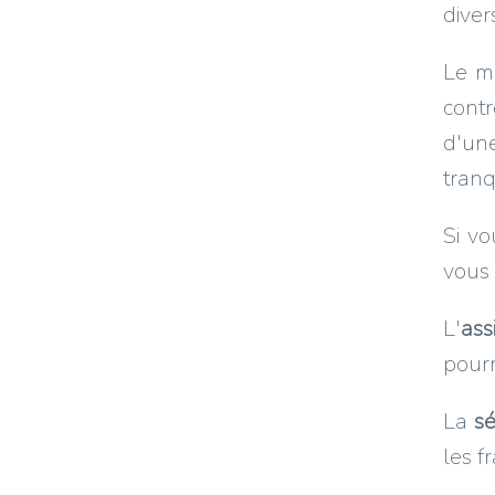
diver
Le m
cont
d'u
tranq
Si vo
vous 
L'
ass
pourr
La
sé
les f