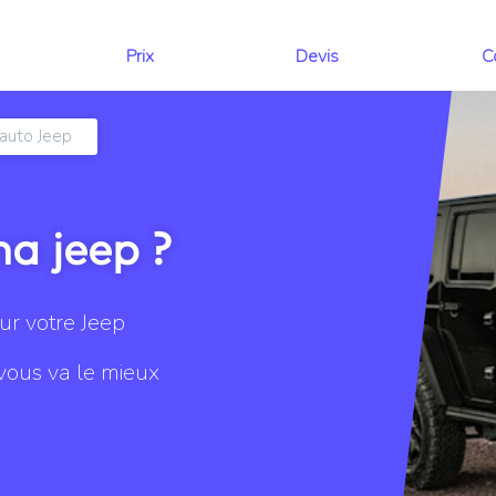
Prix
Devis
C
auto Jeep
a jeep ?
ur votre Jeep
 vous va le mieux