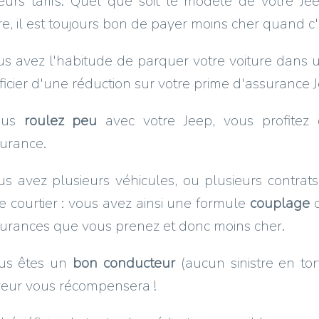
leurs tarifs. Quel que soit le modèle de votre 
e, il est toujours bon de payer moins cher quand c'e
us avez l'habitude de parquer votre voiture dans
icier d'une réduction sur votre prime d'assurance 
ous
roulez peu
avec votre Jeep, vous profitez 
urance.
us avez plusieurs véhicules, ou plusieurs contrats (
courtier : vous avez ainsi une formule
couplage
q
urances que vous prenez et donc moins cher.
ous êtes un
bon conducteur
(aucun sinistre en tor
reur vous récompensera !