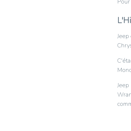
Pour 
L'H
Jeep 
Chrys
C'éta
Mondi
Jeep 
Wran
comm