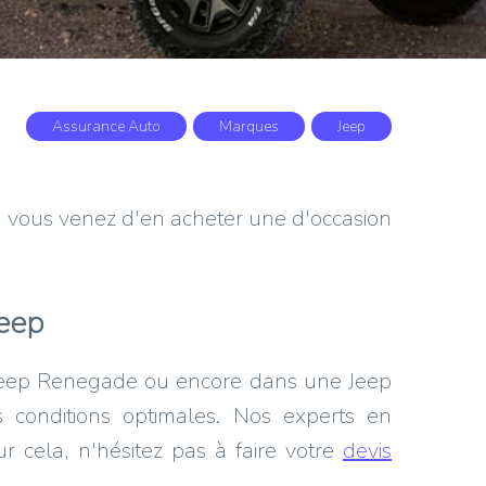
Assurance Auto
Marques
Jeep
u vous venez d'en acheter une d'occasion
?
Jeep
Jeep Renegade ou encore dans une Jeep
s conditions optimales. Nos experts en
 cela, n'hésitez pas à faire votre
devis