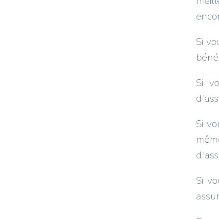
meil
encor
Si vo
bénéf
Si v
d'ass
Si vo
même 
d'ass
Si v
assu