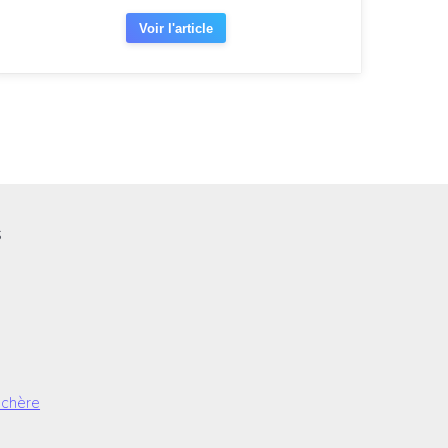
Voir l'article
s
 chère