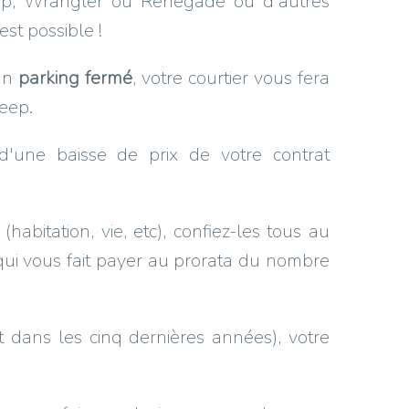
Jeep, Wrangler ou Renegade ou d'autres
st possible !
 un
parking fermé
, votre courtier vous fera
Jeep.
d'une baisse de prix de votre contrat
habitation, vie, etc), confiez-les tous au
ui vous fait payer au prorata du nombre
t dans les cinq dernières années), votre