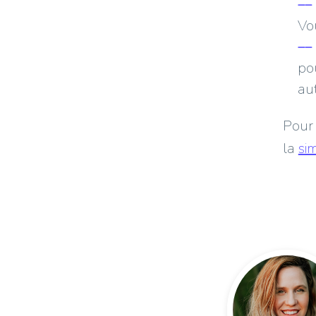
Vo
po
aut
Pour 
la
si