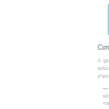
Com
A gar
astuc
d'ass
ré
maj