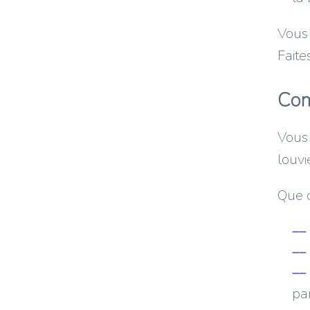
Vous 
Fait
Com
Vous 
louvi
Que d
pa