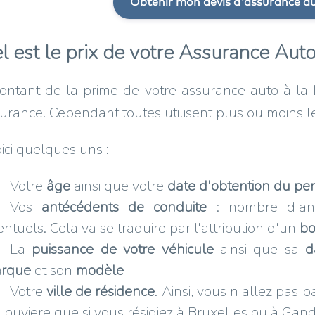
Obtenir mon devis d'assurance au
l est le prix de votre Assurance Auto
ntant de la prime de votre assurance auto à la 
urance. Cependant toutes utilisent plus ou moins l
ici quelques uns :
Votre
âge
ainsi que votre
date d'obtention du pe
Vos
antécédents de conduite
: nombre d'ann
ntuels. Cela va se traduire par l'attribution d'un
bo
La
puissance de votre véhicule
ainsi que sa
d
rque
et son
modèle
Votre
ville de résidence
. Ainsi, vous n'allez pas
Louviere que si vous résidiez à Bruxelles ou à Gand